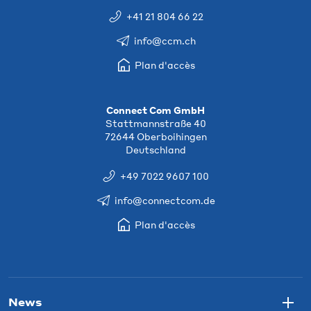
+41 21 804 66 22
info@ccm.ch
Plan d'accès
Connect Com GmbH
Stattmannstraße 40
72644 Oberboihingen
Deutschland
+49 7022 9607 100
info@connectcom.de
Plan d'accès
News
Togg