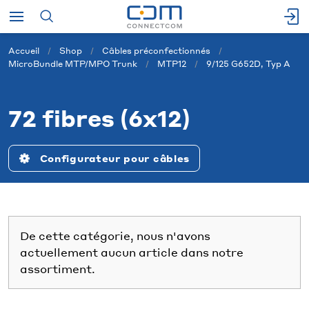
Accueil
Shop
Câbles préconfectionnés
MicroBundle MTP/MPO Trunk
MTP12
9/125 G652D, Typ A
72 fibres (6x12)
Configurateur pour câbles
De cette catégorie, nous n'avons
actuellement aucun article dans notre
assortiment.