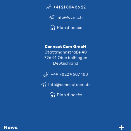
+41 21 804 66 22
info@ccm.ch
Plan d'accès
Connect Com GmbH
Stattmannstraße 40
72644 Oberboihingen
Deutschland
+49 7022 9607 100
info@connectcom.de
Plan d'accès
News
Togg