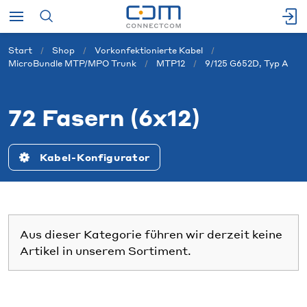
Start
Shop
Vorkonfektionierte Kabel
MicroBundle MTP/MPO Trunk
MTP12
9/125 G652D, Typ A
72 Fasern (6x12)
Kabel-Konfigurator
Aus dieser Kategorie führen wir derzeit keine
Artikel in unserem Sortiment.