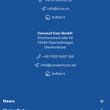
info@ccm.ch
Anfahrt
Connect Com GmbH
Stattmannstraße 40
72644 Oberboihingen
Deutschland
+49 7022 9607 100
info@connectcom.de
Anfahrt
News
Togg