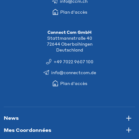
info@ccm.ch
Plan d'accès
Connect Com GmbH
Stattmannstraße 40
72644 Oberboihingen
Deutschland
+49 7022 9607 100
info@connectcom.de
Plan d'accès
News
Togg
Mes Coordonnées
Togg