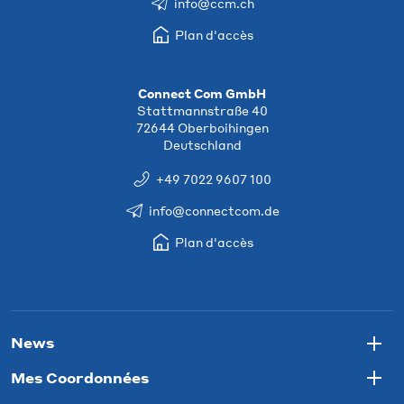
info@ccm.ch
Plan d'accès
Connect Com GmbH
Stattmannstraße 40
72644 Oberboihingen
Deutschland
+49 7022 9607 100
info@connectcom.de
Plan d'accès
News
Togg
Mes Coordonnées
Togg