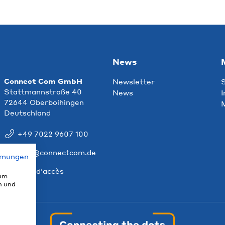
News
Connect Com GmbH
Newsletter
S
Stattmannstraße 40
News
I
72644 Oberboihingen
M
Deutschland
+49 7022 9607 100
info@connectcom.de
mmungen
Plan d'accès
 um
n und