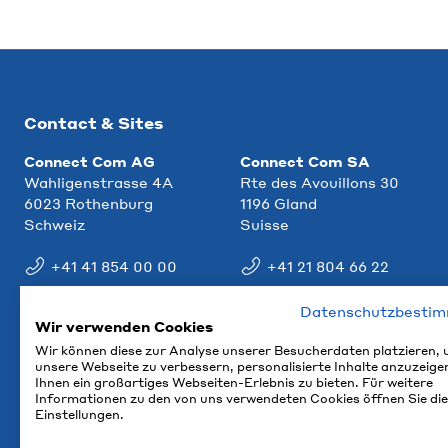
Contact & Sites
Connect Com AG
Connect Com SA
Wahligenstrasse 4A
Rte des Avouillons 30
6023 Rothenburg
1196 Gland
Schweiz
Suisse
+41 41 854 00 00
+41 21 804 66 22
info@ccm.ch
info@ccm.ch
Datenschutzbesti
Wir verwenden Cookies
Plan d'accès
Plan d'accès
Wir können diese zur Analyse unserer Besucherdaten platzieren,
unsere Webseite zu verbessern, personalisierte Inhalte anzuzeige
Ihnen ein großartiges Webseiten-Erlebnis zu bieten. Für weitere
Informationen zu den von uns verwendeten Cookies öffnen Sie die
Einstellungen.