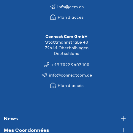
info@ccm.ch
Plan d'accès
Connect Com GmbH
Stattmannstraße 40
72644 Oberboihingen
Deutschland
+49 7022 9607 100
info@connectcom.de
Plan d'accès
News
Togg
Mes Coordonnées
Togg