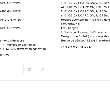
CAPC GN, 9/125
3) 01-02, 2x LCAPC GN, 9/125 Set
4) 01-02, 2x LCAPC GN, 9/125 Set
CAPC GN, 9/125
5) 01-02, 2x LCAPC GN, 9/125 Set
6) 01-02, 2x LCAPC GN, 9/125 Set
CAPC GN, 9/125
Respectivement port 03-04 vide 
obturateur à
CAPC GN, 9/125
trou borgne
2 fibres par logement d'épissure
Désignation 6x 1-4 (marquage des 
gement d'épissure
Bande de désign. 11.5x364, protec
 1-4 (marquage des fibres)
N° d'article:
1310967
n. 11.5x364, protection sandwich
323692