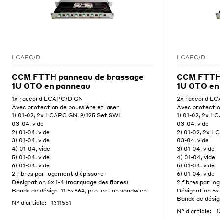
LCAPC/D
LCAPC/D
CCM FTTH panneau de brassage
CCM FTTH 
1U OTO en panneau
1U OTO en
1x raccord LCAPC/D GN
2x raccord L
Avec protection de poussière et laser
Avec protectio
1) 01-02, 2x LCAPC GN, 9/125 Set SWI
1) 01-02, 2x L
03-04, vide
03-04, vide
2) 01-04, vide
2) 01-02, 2x L
3) 01-04, vide
03-04, vide
4) 01-04, vide
3) 01-04, vide
5) 01-04, vide
4) 01-04, vide
6) 01-04, vide
5) 01-04, vide
2 fibres par logement d'épissure
6) 01-04, vide
Désignation 6x 1-4 (marquage des fibres)
2 fibres par lo
Bande de désign. 11.5x364, protection sandwich
Désignation 6x
Bande de désig
N° d'article:
1311551
N° d'article:
1