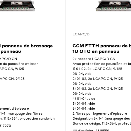
LCAPC/D
panneau de brassage
CCM FTTH panneau de 
 panneau
1U OTO en panneau
CAPC/D GN
2x raccord LCAPC/D GN
n de poussière et laser
Avec protection de poussière et l
CAPC GN, 9/125
1) 01-02, 2x LCAPC GN, 9/125
03-04, vide
CAPC GN, 9/125
2) 01-02, 2x LCAPC GN, 9/125
03-04, vide
3) 01-02, 2x LCAPC GN, 9/125
03-04, vide
4) 01-04, vide
5) 01-04, vide
gement d'épissure
6) 01-04, vide
 1-4 (marquage des fibres)
2 fibres par logement d'épissure
n. 11.5x364, protection sandwich
Désignation 6x 1-4 (marquage des 
Bande de désign. 11.5x364, protec
317270
N° d'article:
1318550