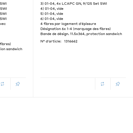
 SWI
3) 01-04, 4x LCAPC GN, 9/125 Set SWI
 SWI
4) 01-04, vide
 SWI
5) 01-04, vide
 SWI
6) 01-04, vide
avec
4 fibres par logement d'épissure
Désignation 6x 1-4 (marquage des fibres)
Bande de désign. 11.5x364, protection sandwich
N° d'article:
1316662
fibres)
tion sandwich