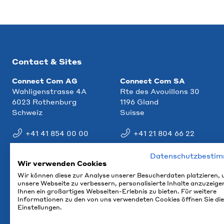
Contact & Sites
Connect Com AG
Connect Com SA
Wahligenstrasse 4A
Rte des Avouillons 30
6023 Rothenburg
1196 Gland
Schweiz
Suisse
+41 41 854 00 00
+41 21 804 66 22
info@ccm.ch
info@ccm.ch
Datenschutzbesti
Wir verwenden Cookies
Plan d'accès
Plan d'accès
Wir können diese zur Analyse unserer Besucherdaten platzieren,
unsere Webseite zu verbessern, personalisierte Inhalte anzuzeige
Ihnen ein großartiges Webseiten-Erlebnis zu bieten. Für weitere
Informationen zu den von uns verwendeten Cookies öffnen Sie die
Einstellungen.