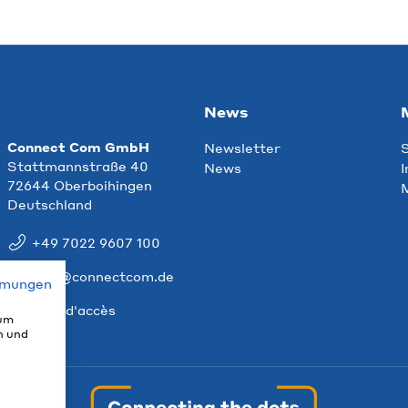
News
Connect Com GmbH
Newsletter
S
Stattmannstraße 40
News
I
72644 Oberboihingen
M
Deutschland
+49 7022 9607 100
info@connectcom.de
mmungen
Plan d'accès
 um
n und