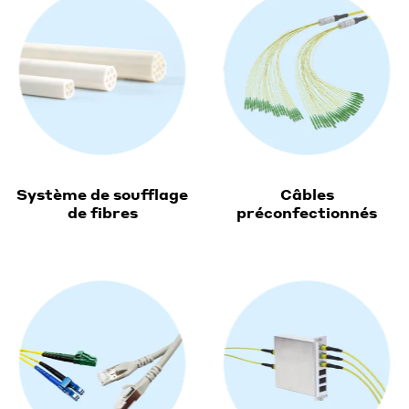
Système de soufflage
Câbles
de fibres
préconfectionnés