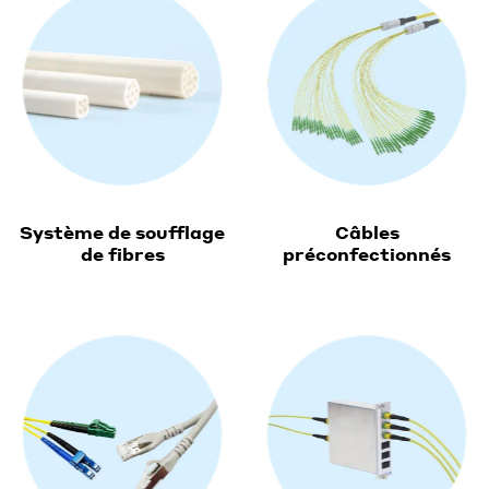
Système de soufflage
Câbles
de fibres
préconfectionnés