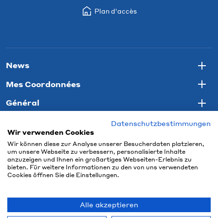
Plan d'accès
News
Togg
Mes Coordonnées
Togg
Général
Togg
Datenschutzbestimmungen
Wir verwenden Cookies
Wir können diese zur Analyse unserer Besucherdaten platzieren,
um unsere Webseite zu verbessern, personalisierte Inhalte
anzuzeigen und Ihnen ein großartiges Webseiten-Erlebnis zu
bieten. Für weitere Informationen zu den von uns verwendeten
Cookies öffnen Sie die Einstellungen.
Alle akzeptieren
© 2026 Connect Com AG