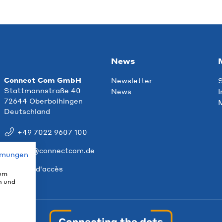
News
Connect Com GmbH
Newsletter
S
Stattmannstraße 40
News
I
72644 Oberboihingen
M
Deutschland
+49 7022 9607 100
info@connectcom.de
mmungen
Plan d'accès
 um
n und