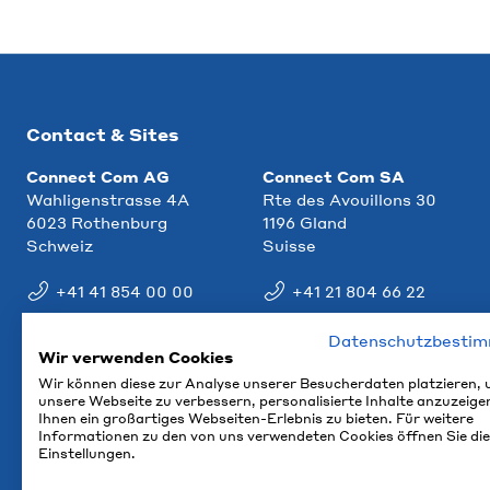
Contact & Sites
Connect Com AG
Connect Com SA
Wahligenstrasse 4A
Rte des Avouillons 30
6023 Rothenburg
1196 Gland
Schweiz
Suisse
+41 41 854 00 00
+41 21 804 66 22
info@ccm.ch
info@ccm.ch
Datenschutzbesti
Wir verwenden Cookies
Plan d'accès
Plan d'accès
Wir können diese zur Analyse unserer Besucherdaten platzieren,
unsere Webseite zu verbessern, personalisierte Inhalte anzuzeige
Ihnen ein großartiges Webseiten-Erlebnis zu bieten. Für weitere
Informationen zu den von uns verwendeten Cookies öffnen Sie die
Einstellungen.