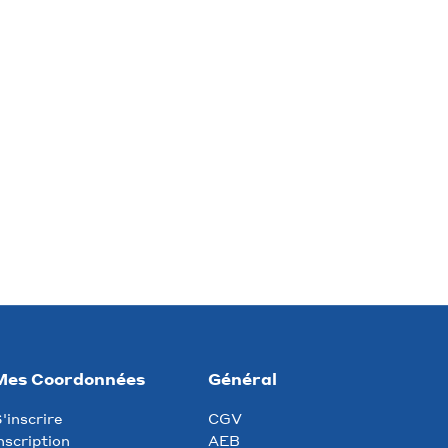
Mes Coordonnées
Général
'inscrire
CGV
nscription
AEB