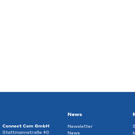
News
Connect Com GmbH
Newsletter
S
Stattmannstraße 40
News
I