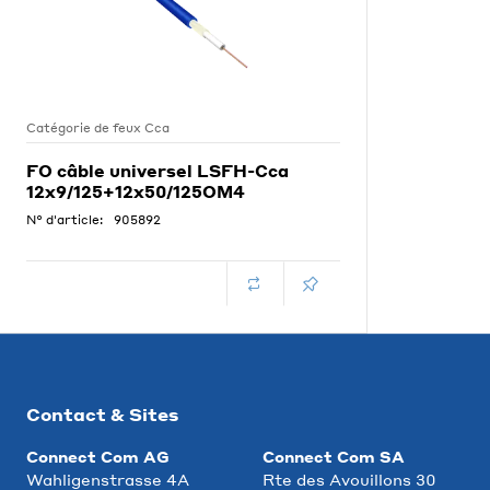
Catégorie de feux Cca
FO câble universel LSFH-Cca
12x9/125+12x50/125OM4
N° d'article:
905892
Contact & Sites
Connect Com AG
Connect Com SA
Wahligenstrasse 4A
Rte des Avouillons 30