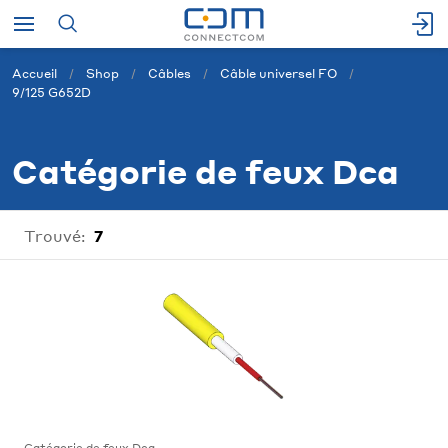
Accueil
Shop
Câbles
Câble universel FO
9/125 G652D
Catégorie de feux Dca
Trouvé:
7