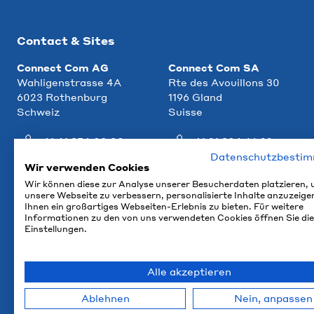
Contact & Sites
Connect Com AG
Connect Com SA
Wahligenstrasse 4A
Rte des Avouillons 30
6023 Rothenburg
1196 Gland
Schweiz
Suisse
+41 41 854 00 00
+41 21 804 66 22
Datenschutzbesti
info@ccm.ch
info@ccm.ch
Wir verwenden Cookies
Wir können diese zur Analyse unserer Besucherdaten platzieren,
Plan d'accès
Plan d'accès
unsere Webseite zu verbessern, personalisierte Inhalte anzuzeige
Ihnen ein großartiges Webseiten-Erlebnis zu bieten. Für weitere
Informationen zu den von uns verwendeten Cookies öffnen Sie die
Einstellungen.
Alle akzeptieren
Ablehnen
Nein, anpassen