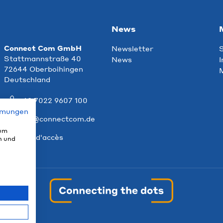
News
Connect Com GmbH
Newsletter
S
Stattmannstraße 40
News
I
72644 Oberboihingen
M
Deutschland
+49 7022 9607 100
mmungen
info@connectcom.de
 um
Plan d'accès
n und