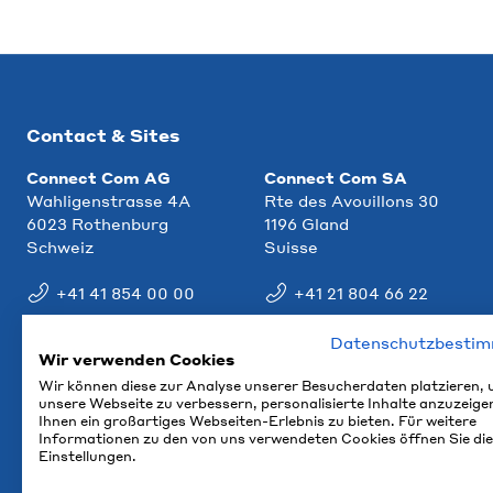
Contact & Sites
Connect Com AG
Connect Com SA
Wahligenstrasse 4A
Rte des Avouillons 30
6023 Rothenburg
1196 Gland
Schweiz
Suisse
+41 41 854 00 00
+41 21 804 66 22
info@ccm.ch
info@ccm.ch
Datenschutzbesti
Wir verwenden Cookies
Plan d'accès
Plan d'accès
Wir können diese zur Analyse unserer Besucherdaten platzieren,
unsere Webseite zu verbessern, personalisierte Inhalte anzuzeige
Ihnen ein großartiges Webseiten-Erlebnis zu bieten. Für weitere
Informationen zu den von uns verwendeten Cookies öffnen Sie die
Einstellungen.