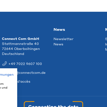
News
Connect Com GmbH
Newsletter
S
Stattmannstraße 40
News
I
72644 Oberboihingen
M
Deutschland
+49 7022 9607 100
info@connectcom.de
mmungen
Plan d'accès
 um
n und