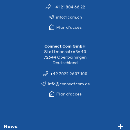
+41 21 804 66 22
info@ccm.ch
Plan d'accès
Connect Com GmbH
Stattmannstraße 40
72644 Oberboihingen
Deutschland
+49 7022 9607 100
info@connectcom.de
Plan d'accès
News
Togg