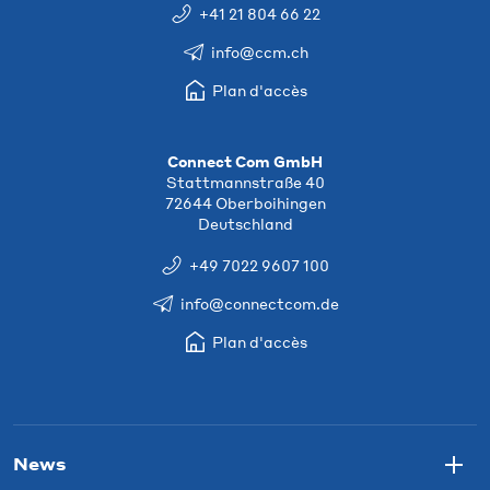
+41 21 804 66 22
info@ccm.ch
Plan d'accès
Connect Com GmbH
Stattmannstraße 40
72644 Oberboihingen
Deutschland
+49 7022 9607 100
info@connectcom.de
Plan d'accès
News
Togg