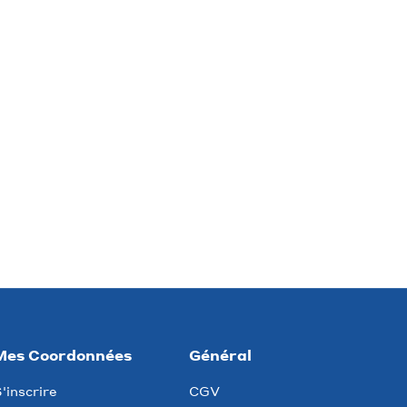
Mes Coordonnées
Général
'inscrire
CGV