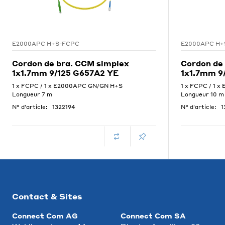
E2000APC H+S-FCPC
E2000APC H+
Cordon de bra. CCM simplex
Cordon de
1x1.7mm 9/125 G657A2 YE
1x1.7mm 9
1 x FCPC / 1 x E2000APC GN/GN H+S
1 x FCPC / 1 
Longueur 7 m
Longueur 10 m
N° d'article:
1322194
N° d'article:
1
Contact & Sites
Connect Com AG
Connect Com SA