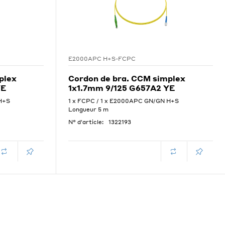
E2000APC H+S-FCPC
plex
Cordon de bra. CCM simplex
YE
1x1.7mm 9/125 G657A2 YE
H+S
1 x FCPC / 1 x E2000APC GN/GN H+S
Longueur 5 m
N° d'article:
1322193