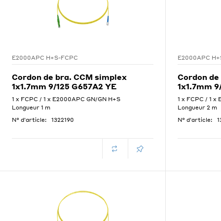
E2000APC H+S-FCPC
E2000APC H+
Cordon de bra. CCM simplex
Cordon de
1x1.7mm 9/125 G657A2 YE
1x1.7mm 9
1 x FCPC / 1 x E2000APC GN/GN H+S
1 x FCPC / 1 
Longueur 1 m
Longueur 2 m
N° d'article:
1322190
N° d'article:
1