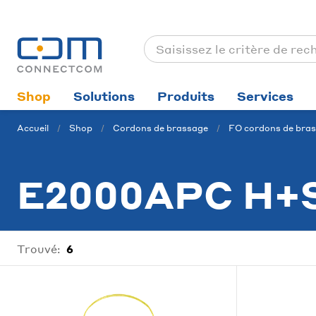
Shop
Solutions
Produits
Services
Accueil
Shop
Cordons de brassage
FO cordons de bras
E2000APC H+
Trouvé:
6