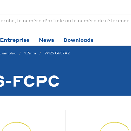
Entreprise
News
Downloads
. simplex
1.7mm
9/125 G657A2
S-FCPC