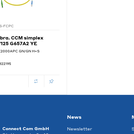
S-FCPC
 bra. CCM simplex
/125 G657A2 YE
x E2000APC GN/GN H+S
322195
News
Connect Com GmbH
Newsletter
S