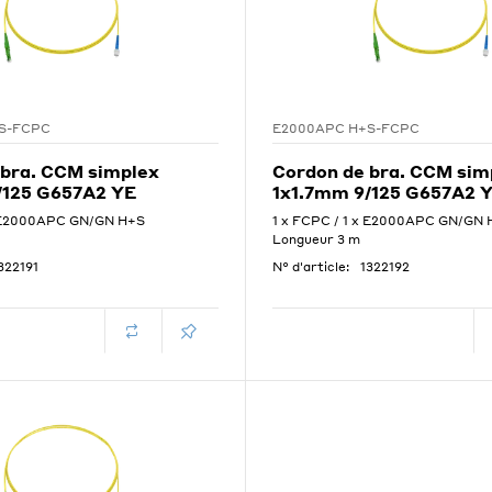
S-FCPC
E2000APC H+S-FCPC
 bra. CCM simplex
Cordon de bra. CCM sim
/125 G657A2 YE
1x1.7mm 9/125 G657A2 
x E2000APC GN/GN H+S
1 x FCPC / 1 x E2000APC GN/GN 
Longueur 3 m
322191
N° d'article:
1322192