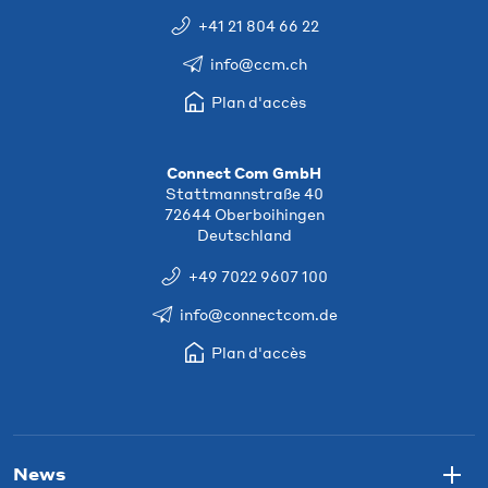
+41 21 804 66 22
info@ccm.ch
Plan d'accès
Connect Com GmbH
Stattmannstraße 40
72644 Oberboihingen
Deutschland
+49 7022 9607 100
info@connectcom.de
Plan d'accès
News
Togg