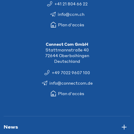
+41 21 804 66 22
info@ccm.ch
Plan d'accès
Connect Com GmbH
Stattmannstraße 40
72644 Oberboihingen
Deutschland
+49 7022 9607 100
info@connectcom.de
Plan d'accès
News
Togg