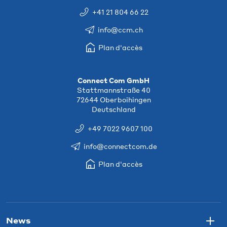
+41 21 804 66 22
info@ccm.ch
Plan d'accès
Connect Com GmbH
Stattmannstraße 40
72644 Oberboihingen
Deutschland
+49 7022 9607 100
info@connectcom.de
Plan d'accès
News
Togg