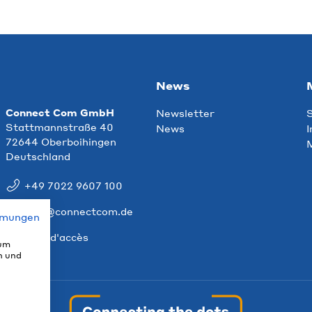
News
Connect Com GmbH
Newsletter
S
Stattmannstraße 40
News
I
72644 Oberboihingen
M
Deutschland
+49 7022 9607 100
info@connectcom.de
mmungen
Plan d'accès
 um
n und