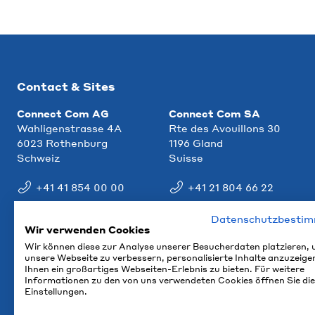
Contact & Sites
Connect Com AG
Connect Com SA
Wahligenstrasse 4A
Rte des Avouillons 30
6023 Rothenburg
1196 Gland
Schweiz
Suisse
+41 41 854 00 00
+41 21 804 66 22
info@ccm.ch
info@ccm.ch
Datenschutzbesti
Wir verwenden Cookies
Plan d'accès
Plan d'accès
Wir können diese zur Analyse unserer Besucherdaten platzieren,
unsere Webseite zu verbessern, personalisierte Inhalte anzuzeige
Ihnen ein großartiges Webseiten-Erlebnis zu bieten. Für weitere
Informationen zu den von uns verwendeten Cookies öffnen Sie die
Einstellungen.