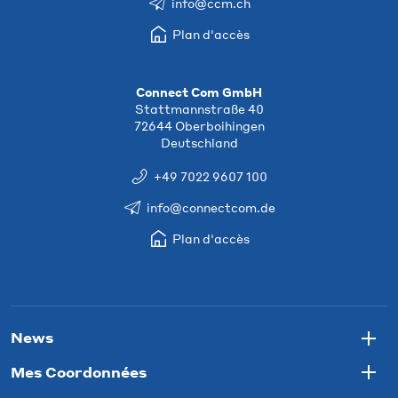
info@ccm.ch
Plan d'accès
Connect Com GmbH
Stattmannstraße 40
72644 Oberboihingen
Deutschland
+49 7022 9607 100
info@connectcom.de
Plan d'accès
News
Togg
Mes Coordonnées
Togg