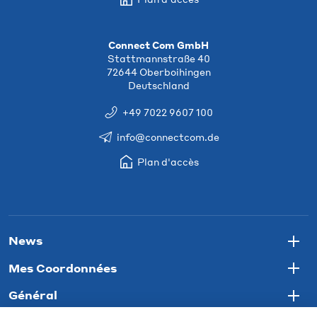
Connect Com GmbH
Stattmannstraße 40
72644 Oberboihingen
Deutschland
+49 7022 9607 100
info@connectcom.de
Plan d'accès
News
Togg
Mes Coordonnées
Togg
Général
Togg