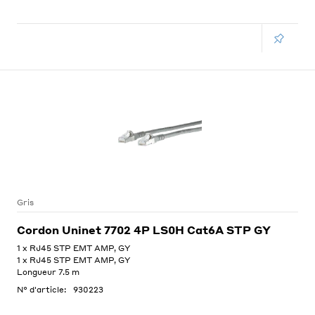
Gris
Cordon Uninet 7702 4P LS0H Cat6A STP GY
1 x RJ45 STP EMT AMP, GY
1 x RJ45 STP EMT AMP, GY
Longueur 7.5 m
N° d'article:
930223