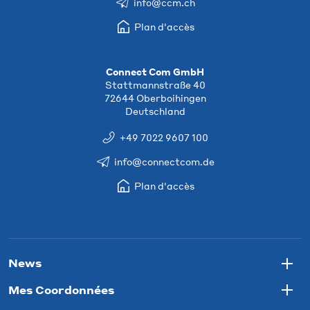
info@ccm.ch
Plan d'accès
Connect Com GmbH
Stattmannstraße 40
72644 Oberboihingen
Deutschland
+49 7022 9607 100
info@connectcom.de
Plan d'accès
News
Togg
Mes Coordonnées
Togg