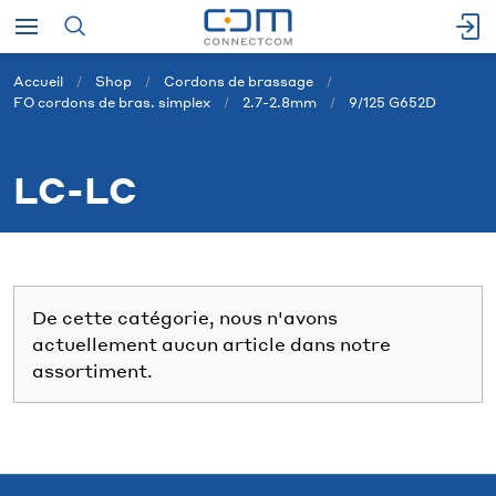
Accueil
Shop
Cordons de brassage
FO cordons de bras. simplex
2.7-2.8mm
9/125 G652D
LC-LC
De cette catégorie, nous n'avons
actuellement aucun article dans notre
assortiment.