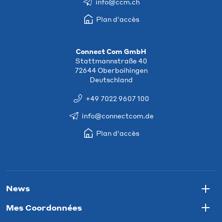
info@ccm.ch
Plan d'accès
Connect Com GmbH
Stattmannstraße 40
72644 Oberboihingen
Deutschland
+49 7022 9607 100
info@connectcom.de
Plan d'accès
News
Togg
Mes Coordonnées
Togg