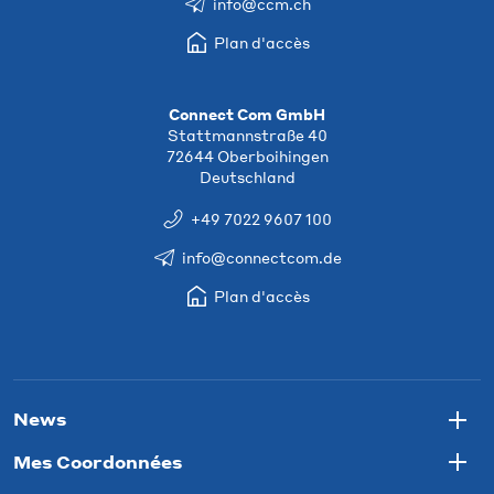
info@ccm.ch
Plan d'accès
Connect Com GmbH
Stattmannstraße 40
72644 Oberboihingen
Deutschland
+49 7022 9607 100
info@connectcom.de
Plan d'accès
News
Togg
Mes Coordonnées
Togg