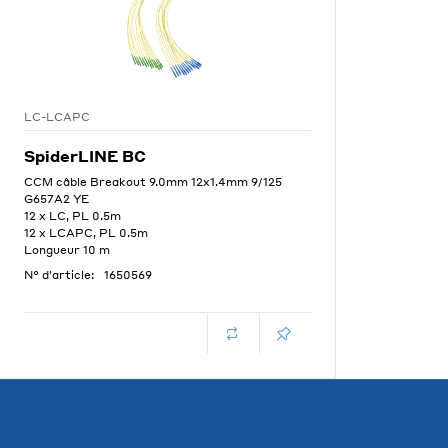
LC-LCAPC
SpiderLINE BC
CCM câble Breakout 9.0mm 12x1.4mm 9/125
G657A2 YE
12 x LC, PL 0.5m
12 x LCAPC, PL 0.5m
Longueur 10 m
N° d'article:
1650569