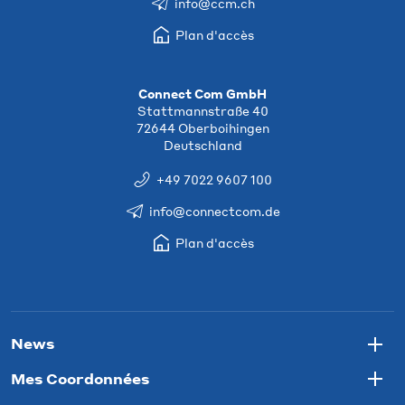
info@ccm.ch
Plan d'accès
Connect Com GmbH
Stattmannstraße 40
72644 Oberboihingen
Deutschland
+49 7022 9607 100
info@connectcom.de
Plan d'accès
News
Togg
Mes Coordonnées
Togg