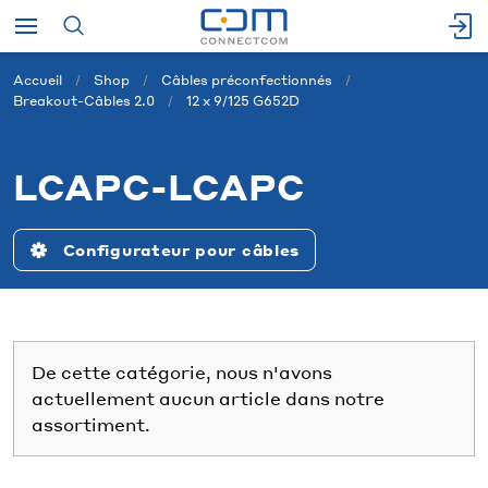
Accueil
Shop
Câbles préconfectionnés
Breakout-Câbles 2.0
12 x 9/125 G652D
LCAPC-LCAPC
Configurateur pour câbles
De cette catégorie, nous n'avons
actuellement aucun article dans notre
assortiment.