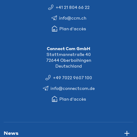
+41 21 804 66 22
info@ccm.ch
Plan d'accès
Connect Com GmbH
Stattmannstraße 40
72644 Oberboihingen
Deutschland
+49 7022 9607 100
info@connectcom.de
Plan d'accès
News
Togg