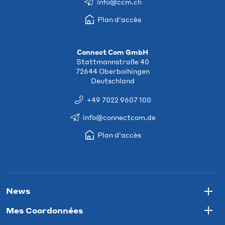
info@ccm.ch
Plan d'accès
Connect Com GmbH
Stattmannstraße 40
72644 Oberboihingen
Deutschland
+49 7022 9607 100
info@connectcom.de
Plan d'accès
News
Togg
Mes Coordonnées
Togg