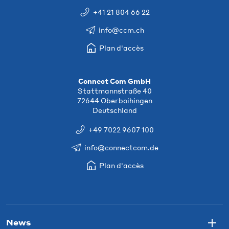
+41 21 804 66 22
info@ccm.ch
Plan d'accès
Connect Com GmbH
Stattmannstraße 40
72644 Oberboihingen
Deutschland
+49 7022 9607 100
info@connectcom.de
Plan d'accès
News
Togg