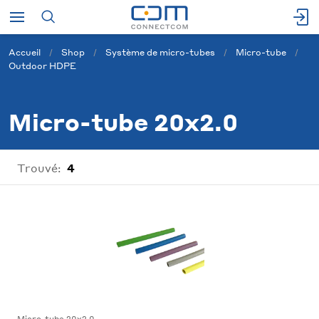
Accueil
Shop
Système de micro-tubes
Micro-tube
Outdoor HDPE
Micro-tube 20x2.0
Trouvé:
4