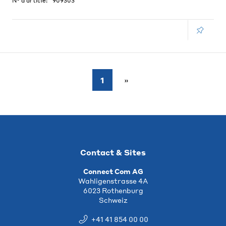
N° d'article:
909303
1
Contact & Sites
Connect Com AG
Wahligenstrasse 4A
6023 Rothenburg
Schweiz
+41 41 854 00 00