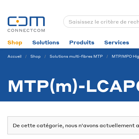
Shop
Solutions
Produits
Services
Accueil
Shop
Solutions multi-fibres MTP
MTP/MPO Hig
MTP(m)-LCAP
De cette catégorie, nous n'avons actuellement a