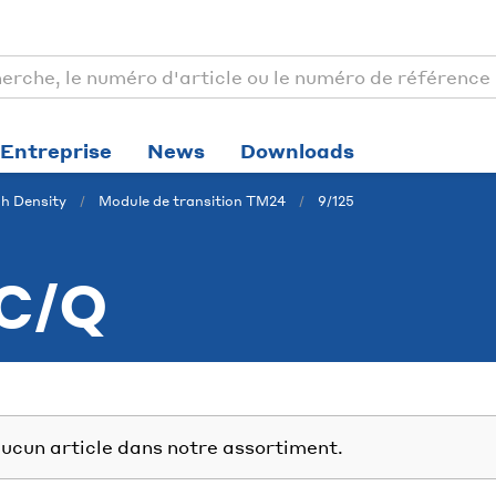
Entreprise
News
Downloads
h Density
Module de transition TM24
9/125
C/Q
ucun article dans notre assortiment.