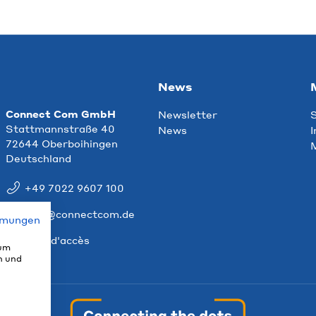
News
Connect Com GmbH
Newsletter
S
Stattmannstraße 40
News
I
72644 Oberboihingen
M
Deutschland
+49 7022 9607 100
info@connectcom.de
mmungen
Plan d'accès
 um
n und