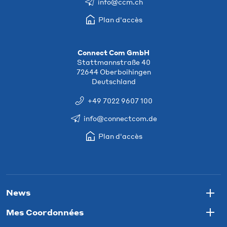
info@ccm.ch
Plan d'accès
Connect Com GmbH
Stattmannstraße 40
72644 Oberboihingen
Deutschland
+49 7022 9607 100
info@connectcom.de
Plan d'accès
News
Togg
Mes Coordonnées
Togg