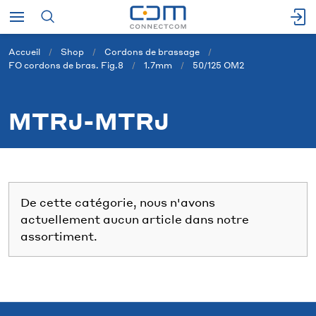
Accueil
Shop
Cordons de brassage
FO cordons de bras. Fig.8
1.7mm
50/125 OM2
MTRJ-MTRJ
De cette catégorie, nous n'avons
actuellement aucun article dans notre
assortiment.