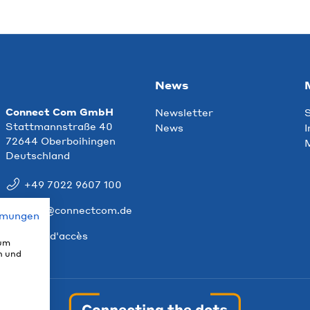
News
Connect Com GmbH
Newsletter
S
Stattmannstraße 40
News
I
72644 Oberboihingen
M
Deutschland
+49 7022 9607 100
info@connectcom.de
mmungen
Plan d'accès
 um
n und