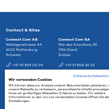
Contact & Sites
Connect Com AG
Connect Com SA
Wahligenstrasse 4A
Rte des Avouillons 30
6023 Rothenburg
1196 Gland
Schweiz
Suisse
+41 41 854 00 00
+41 21 804 66 22
info@ccm.ch
info@ccm.ch
Datenschutzbesti
Wir verwenden Cookies
Plan d'accès
Plan d'accès
Wir können diese zur Analyse unserer Besucherdaten platzieren,
unsere Webseite zu verbessern, personalisierte Inhalte anzuzeige
Ihnen ein großartiges Webseiten-Erlebnis zu bieten. Für weitere
Informationen zu den von uns verwendeten Cookies öffnen Sie die
Einstellungen.