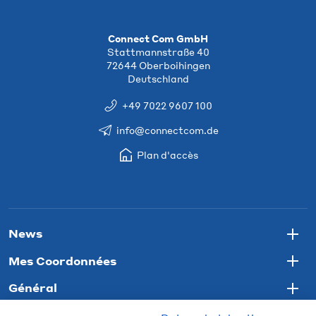
Connect Com GmbH
Stattmannstraße 40
72644 Oberboihingen
Deutschland
+49 7022 9607 100
info@connectcom.de
Plan d'accès
News
Togg
Mes Coordonnées
Togg
Général
Togg