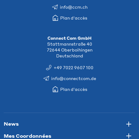
info@ccm.ch
Plan d'accès
Connect Com GmbH
Stattmannstraße 40
72644 Oberboihingen
Deutschland
+49 7022 9607 100
info@connectcom.de
Plan d'accès
News
Togg
Mes Coordonnées
Togg