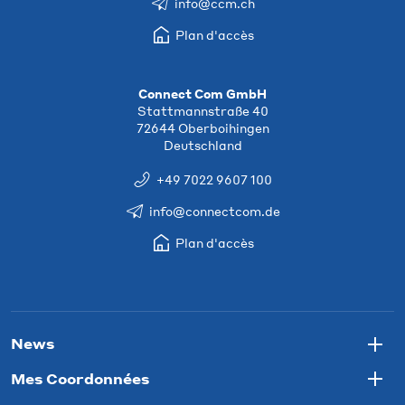
info@ccm.ch
Plan d'accès
Connect Com GmbH
Stattmannstraße 40
72644 Oberboihingen
Deutschland
+49 7022 9607 100
info@connectcom.de
Plan d'accès
News
Togg
Mes Coordonnées
Togg