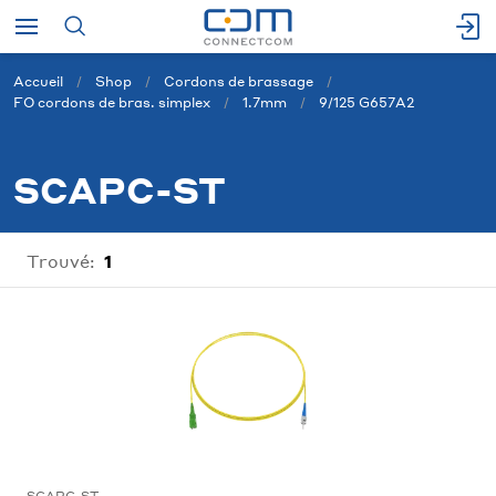
Accueil
Shop
Cordons de brassage
FO cordons de bras. simplex
1.7mm
9/125 G657A2
SCAPC-ST
Trouvé:
1