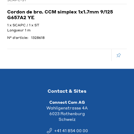
SCAPC-ST
Cordon de bra. CCM simplex 1x1.7mm 9/125
G657A2 YE
1 x SCAPC / 1 x ST
Longueur 1 m
N° d'article:
1328618
Contact & Sites
Connect Com AG
Wahligenstrasse 4A
6023 Rothenburg
Schweiz
+41 41 854 00 00