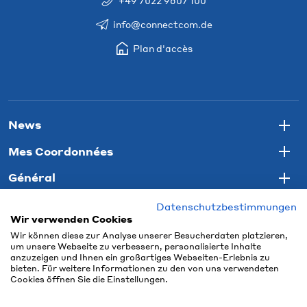
+49 7022 9607 100
info@connectcom.de
Plan d'accès
News
Togg
Mes Coordonnées
Togg
Général
Togg
Datenschutzbestimmungen
Wir verwenden Cookies
Wir können diese zur Analyse unserer Besucherdaten platzieren,
um unsere Webseite zu verbessern, personalisierte Inhalte
anzuzeigen und Ihnen ein großartiges Webseiten-Erlebnis zu
bieten. Für weitere Informationen zu den von uns verwendeten
Cookies öffnen Sie die Einstellungen.