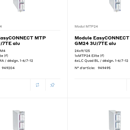
4
Modul MTP24
EasyCONNECT MTP
Module EasyCONNECT
/7TE alu
GM24 3U/7TE alu
OM4
24x9/125
e (f)
1xMTP24 Elite (f)
 / désign. 1-6/7-12
6xLC Quad BL / désign. 1-6/7-12
949204
N° d'article:
949495