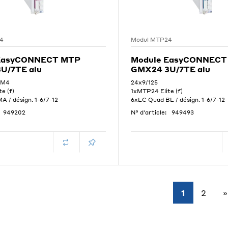
4
Modul MTP24
EasyCONNECT MTP
Module EasyCONNECT
U/7TE alu
GMX24 3U/7TE alu
OM4
24x9/125
e (f)
1xMTP24 Elite (f)
 / désign. 1-6/7-12
6xLC Quad BL / désign. 1-6/7-12
949202
N° d'article:
949493
1
2