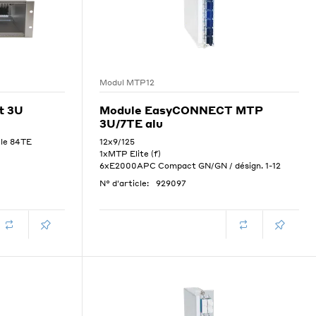
Modul MTP12
t 3U
Module EasyCONNECT MTP
3U/7TE alu
ule 84TE
12x9/125
1xMTP Elite (f)
6xE2000APC Compact GN/GN / désign. 1-12
N° d'article:
929097