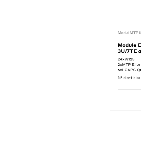
Modul MTP1
Module 
3U/7TE a
24x9/125
2xMTP Elite
6xLCAPC Qua
N° d'article: