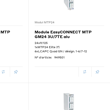
Modul MTP24
 MTP
Module EasyCONNECT MTP
GM24 3U/7TE alu
24x9/125
1xMTP24 Elite (f)
6xLCAPC Quad GN / désign. 1-6/7-12
N° d'article:
949501