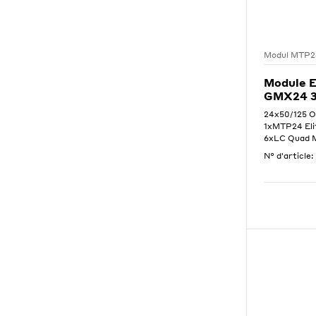
Modul MTP2
Module 
GMX24 3
24x50/125 
1xMTP24 Elit
6xLC Quad MA
N° d'article: