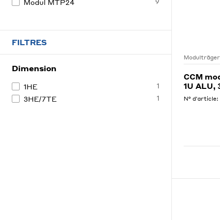
9
Modul MTP24
FILTRES
Modulträger
Dimension
CCM modu
1U ALU,
1
1HE
1
3HE/7TE
N° d'article: