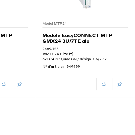
Modul MTP24
 MTP
Module EasyCONNECT MTP
GMX24 3U/7TE alu
24x9/125
1xMTP24 Elite (f)
6xLCAPC Quad GN / désign. 1-6/7-12
N° d'article:
949499