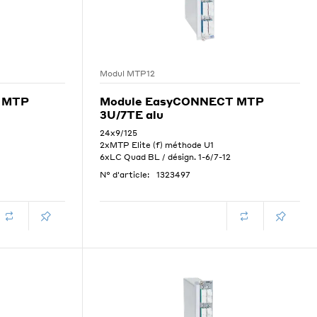
Modul MTP12
 MTP
Module EasyCONNECT MTP
3U/7TE alu
24x9/125
2xMTP Elite (f) méthode U1
6xLC Quad BL / désign. 1-6/7-12
N° d'article:
1323497