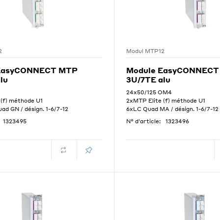
2
Modul MTP12
EasyCONNECT MTP
Module EasyCONNECT
lu
3U/7TE alu
24x50/125 OM4
 (f) méthode U1
2xMTP Elite (f) méthode U1
d GN / désign. 1-6/7-12
6xLC Quad MA / désign. 1-6/7-12
1323495
N° d'article:
1323496