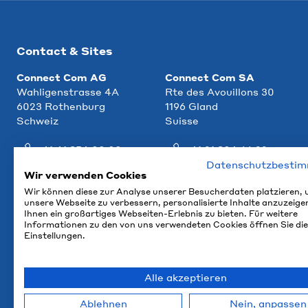
Contact & Sites
Connect Com AG
Connect Com SA
Wahligenstrasse 4A
Rte des Avouillons 30
6023 Rothenburg
1196 Gland
Schweiz
Suisse
+41 41 854 00 00
+41 21 804 66 22
Datenschutzbesti
info@ccm.ch
info@ccm.ch
Wir verwenden Cookies
Wir können diese zur Analyse unserer Besucherdaten platzieren,
Plan d'accès
Plan d'accès
unsere Webseite zu verbessern, personalisierte Inhalte anzuzeige
Ihnen ein großartiges Webseiten-Erlebnis zu bieten. Für weitere
Informationen zu den von uns verwendeten Cookies öffnen Sie die
Einstellungen.
Alle akzeptieren
Ablehnen
Nein, anpassen