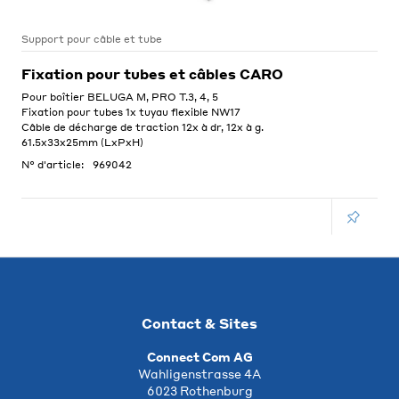
Support pour câble et tube
Fixation pour tubes et câbles CARO
Pour boîtier BELUGA M, PRO T.3, 4, 5
Fixation pour tubes 1x tuyau flexible NW17
Câble de décharge de traction 12x à dr, 12x à g.
61.5x33x25mm (LxPxH)
N° d'article:
969042
Contact & Sites
Connect Com AG
Wahligenstrasse 4A
6023 Rothenburg