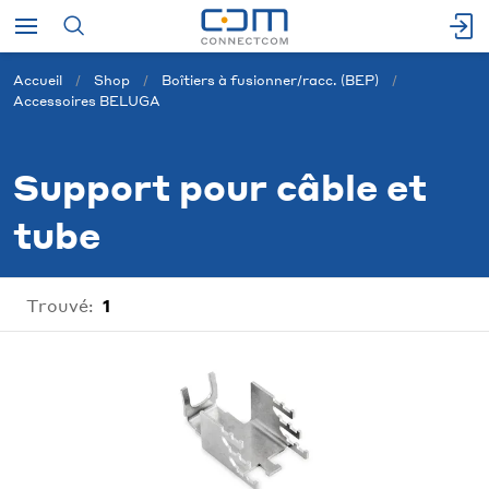
Accueil
Shop
Boîtiers à fusionner/racc. (BEP)
Accessoires BELUGA
Support pour câble et
tube
Trouvé:
1