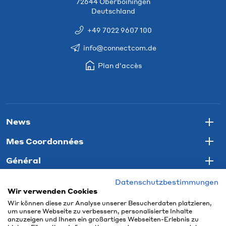
72644 Oberboihingen
Deutschland
+49 7022 9607 100
info@connectcom.de
Plan d'accès
News
Togg
Mes Coordonnées
Togg
Général
Togg
Datenschutzbestimmungen
Wir verwenden Cookies
Wir können diese zur Analyse unserer Besucherdaten platzieren,
um unsere Webseite zu verbessern, personalisierte Inhalte
anzuzeigen und Ihnen ein großartiges Webseiten-Erlebnis zu