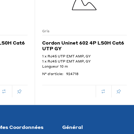
Gris
 LS0H Cat6
Cordon Uninet 602 4P LS0H Cat6
UTP GY
1 x RJ45 UTP EMT AMP, GY
1 x RJ45 UTP EMT AMP, GY
Longueur 10 m
N° d'article:
924718
Mes Coordonnées
Général