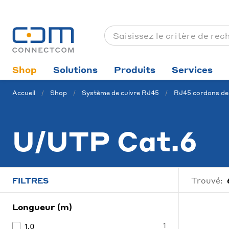
Shop
Solutions
Produits
Services
Accueil
Shop
Système de cuivre RJ45
RJ45 cordons de 
U/UTP Cat.6
FILTRES
Trouvé:
Longueur (m)
1
1.0