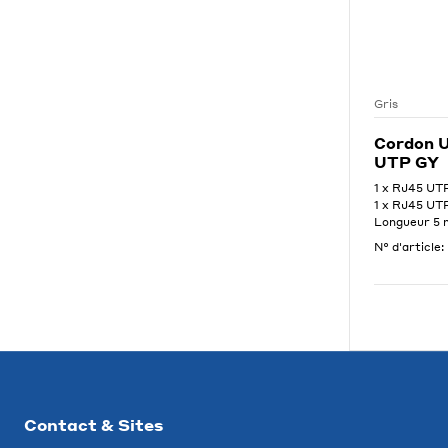
Gris
Cordon U
UTP GY
1 x RJ45 U
1 x RJ45 U
Longueur 5 
N° d'article:
Contact & Sites