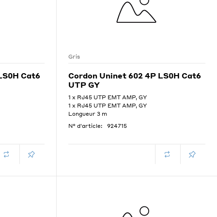
Gris
 LS0H Cat6
Cordon Uninet 602 4P LS0H Cat6
UTP GY
1 x RJ45 UTP EMT AMP, GY
1 x RJ45 UTP EMT AMP, GY
Longueur 3 m
N° d'article:
924715