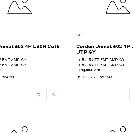
Gris
ninet 602 4P LS0H Cat6
Cordon Uninet 602 4P
UTP GY
TP EMT AMP, GY
1 x RJ45 UTP EMT AMP, GY
TP EMT AMP, GY
1 x RJ45 UTP EMT AMP, GY
m
Longueur 2 m
924713
N° d'article:
923241