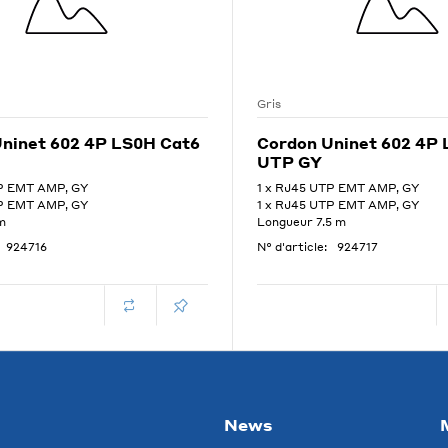
Gris
ninet 602 4P LS0H Cat6
Cordon Uninet 602 4P
UTP GY
TP EMT AMP, GY
1 x RJ45 UTP EMT AMP, GY
TP EMT AMP, GY
1 x RJ45 UTP EMT AMP, GY
m
Longueur 7.5 m
924716
N° d'article:
924717
News