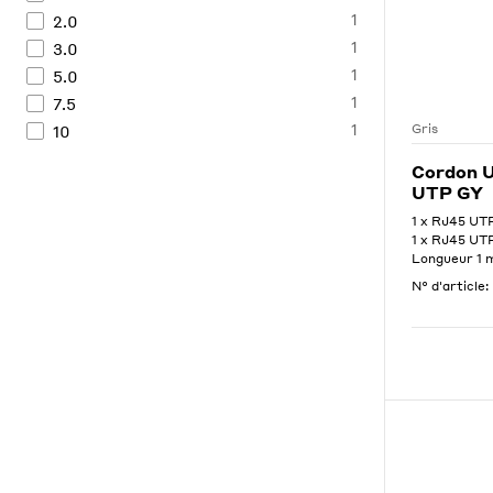
1
2.0
1
3.0
1
5.0
1
7.5
1
10
Gris
Cordon U
UTP GY
1 x RJ45 U
1 x RJ45 U
Longueur 1 
N° d'article: