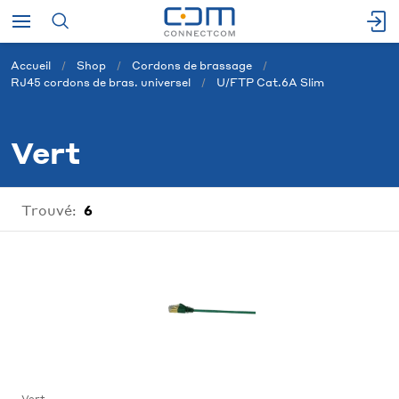
Accueil
Shop
Cordons de brassage
RJ45 cordons de bras. universel
U/FTP Cat.6A Slim
Vert
Trouvé:
6