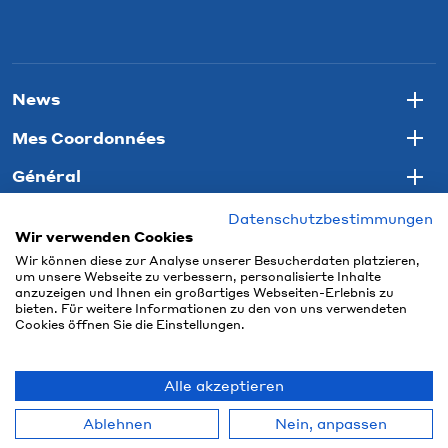
News
Togg
Mes Coordonnées
Togg
Général
Togg
Datenschutzbestimmungen
Wir verwenden Cookies
Wir können diese zur Analyse unserer Besucherdaten platzieren,
um unsere Webseite zu verbessern, personalisierte Inhalte
anzuzeigen und Ihnen ein großartiges Webseiten-Erlebnis zu
bieten. Für weitere Informationen zu den von uns verwendeten
Cookies öffnen Sie die Einstellungen.
Alle akzeptieren
© 2026 Connect Com AG
Ablehnen
Nein, anpassen
powered by polynorm