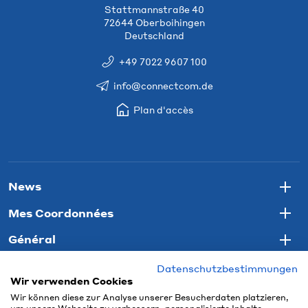
Stattmannstraße 40
72644 Oberboihingen
Deutschland
+49 7022 9607 100
info@connectcom.de
Plan d'accès
News
Togg
Mes Coordonnées
Togg
Général
Togg
Datenschutzbestimmungen
Wir verwenden Cookies
Wir können diese zur Analyse unserer Besucherdaten platzieren,