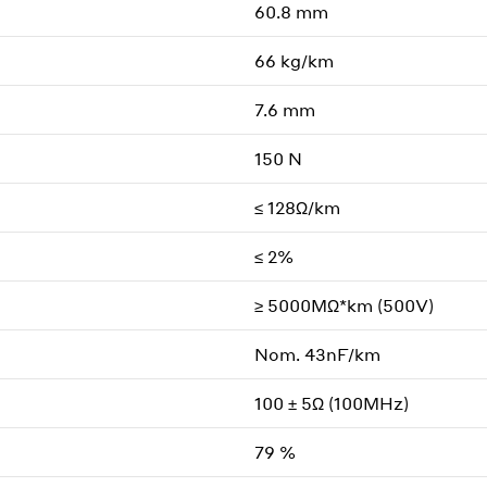
60.8 mm
66 kg/km
7.6 mm
150 N
≤ 128Ω/km
≤ 2%
≥ 5000MΩ*km (500V)
Nom. 43nF/km
100 ± 5Ω (100MHz)
79 %