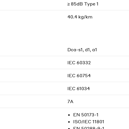
≥ 85dB Type 1
40.4 kg/km
Dca-s1, d1, a1
IEC 60332
IEC 60754
IEC 61034
7A
EN 50173-1
ISO/IEC 11801
EN 50288-9-1